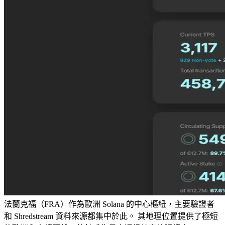
法蘭克福（FRA）作為歐洲 Solana 的中心樞紐，主要驗證者
和 Shredstream 資料來源都集中於此。 其地理位置提供了極短