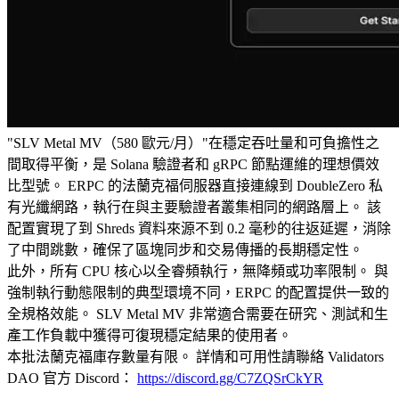
"SLV Metal MV（580 歐元/月）"在穩定吞吐量和可負擔性之
間取得平衡，是 Solana 驗證者和 gRPC 節點運維的理想價效
比型號。 ERPC 的法蘭克福伺服器直接連線到 DoubleZero 私
有光纖網路，執行在與主要驗證者叢集相同的網路層上。 該
配置實現了到 Shreds 資料來源不到 0.2 毫秒的往返延遲，消除
了中間跳數，確保了區塊同步和交易傳播的長期穩定性。
此外，所有 CPU 核心以全睿頻執行，無降頻或功率限制。 與
強制執行動態限制的典型環境不同，ERPC 的配置提供一致的
全規格效能。 SLV Metal MV 非常適合需要在研究、測試和生
產工作負載中獲得可復現穩定結果的使用者。
本批法蘭克福庫存數量有限。 詳情和可用性請聯絡 Validators
DAO 官方 Discord：
https://discord.gg/C7ZQSrCkYR