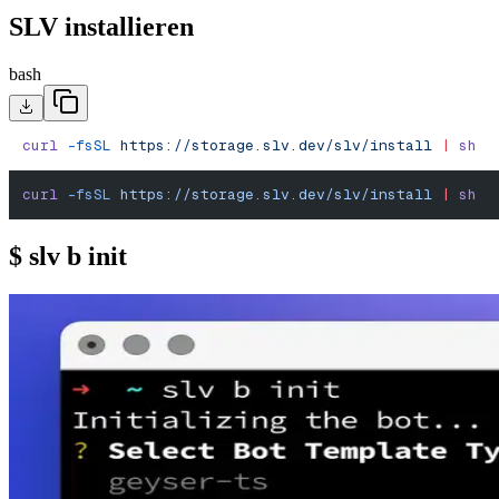
SLV installieren
bash
curl
 -fsSL
 https://storage.slv.dev/slv/install
 |
 sh
curl
 -fsSL
 https://storage.slv.dev/slv/install
 |
 sh
$ slv b init