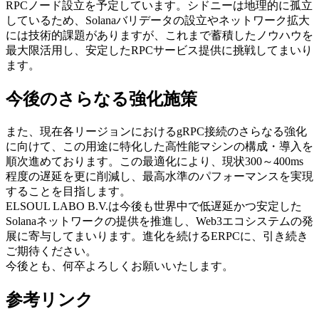
RPCノード設立を予定しています。シドニーは地理的に孤立
しているため、Solanaバリデータの設立やネットワーク拡大
には技術的課題がありますが、これまで蓄積したノウハウを
最大限活用し、安定したRPCサービス提供に挑戦してまいり
ます。
今後のさらなる強化施策
また、現在各リージョンにおけるgRPC接続のさらなる強化
に向けて、この用途に特化した高性能マシンの構成・導入を
順次進めております。この最適化により、現状300～400ms
程度の遅延を更に削減し、最高水準のパフォーマンスを実現
することを目指します。
ELSOUL LABO B.V.は今後も世界中で低遅延かつ安定した
Solanaネットワークの提供を推進し、Web3エコシステムの発
展に寄与してまいります。進化を続けるERPCに、引き続き
ご期待ください。
今後とも、何卒よろしくお願いいたします。
参考リンク