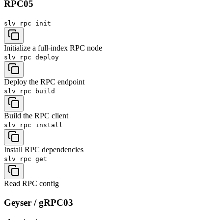
RPC
05
slv rpc
init
Initialize a full-index RPC node
slv rpc
deploy
Deploy the RPC endpoint
slv rpc
build
Build the RPC client
slv rpc
install
Install RPC dependencies
slv rpc
get
Read RPC config
Geyser / gRPC
03