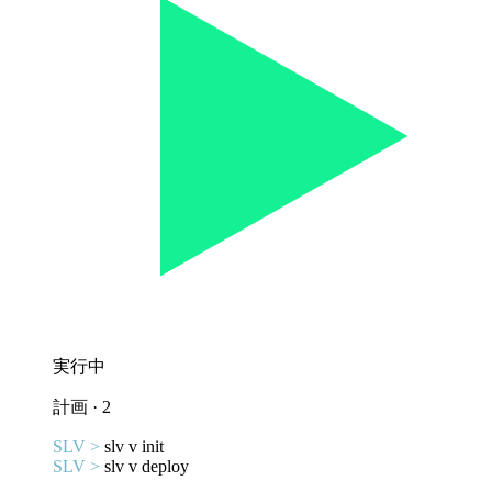
実行中
計画 · 2
SLV >
slv v init
SLV >
slv v deploy