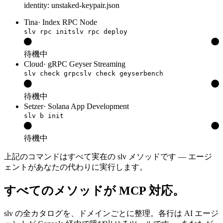
identity: unstaked-keypair.json
Tina
·
Index RPC Node
slv rpc init
slv rpc deploy
待機中
Cloud
·
gRPC Geyser Streaming
slv check grpc
slv check geyserbench
待機中
Setzer
·
Solana App Development
slv b init
待機中
上記のコマンドはすべて実在の slv メソッドです — エージ
ェントがあなたの代わりに実行します。
すべてのメソッドが MCP 対応。
slv の全カタログを、ドメインごとに整理。各行は AI エージ