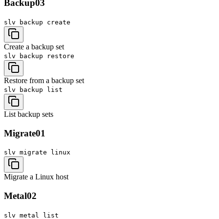
Backup
03
slv backup
create
Create a backup set
slv backup
restore
Restore from a backup set
slv backup
list
List backup sets
Migrate
01
slv migrate
linux
Migrate a Linux host
Metal
02
slv metal
list