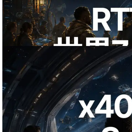
ERPC、Solana Leader Slot APIを世界7
リージョンのping計測に拡張—
Validators Information APIも公開
この記事を読む
2026.07.04
ERPC、x402 決済対応の Solana RPC を