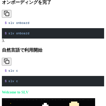
オンボーディングを完了
$
 slv
 onboard
$
 slv
 onboard
3.
自然言語で利用開始
$
 slv
 c
$
 slv
 c
Welcome to SLV
*