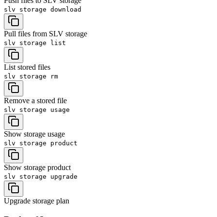
Push files to SLV storage
slv storage
download
Pull files from SLV storage
slv storage
list
List stored files
slv storage
rm
Remove a stored file
slv storage
usage
Show storage usage
slv storage
product
Show storage product
slv storage
upgrade
Upgrade storage plan