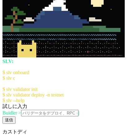
*
*
☆
@
SLV:
The AI Agent Kit for Solana Devs
Quick Start:
$ slv onboard
- Setup AI Console (recommended)
$ slv c
- Launch AI Console
Manual Setup:
$ slv validator init
- Initialize validator config
$ slv validator deploy -n testnet
$ slv --help
for more information
試しに入力
Buidler >
|
送信
カストディ