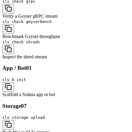
slv check
grpc
Verify a Geyser gRPC stream
slv check
geyserbench
Benchmark Geyser throughput
slv check
shreds
Inspect the shred stream
App / Bot
01
slv b
init
Scaffold a Solana app or bot
Storage
07
slv storage
upload