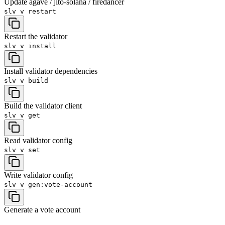
Update agave / jito-solana / firedancer
slv v
restart
Restart the validator
slv v
install
Install validator dependencies
slv v
build
Build the validator client
slv v
get
Read validator config
slv v
set
Write validator config
slv v
gen:vote-account
Generate a vote account