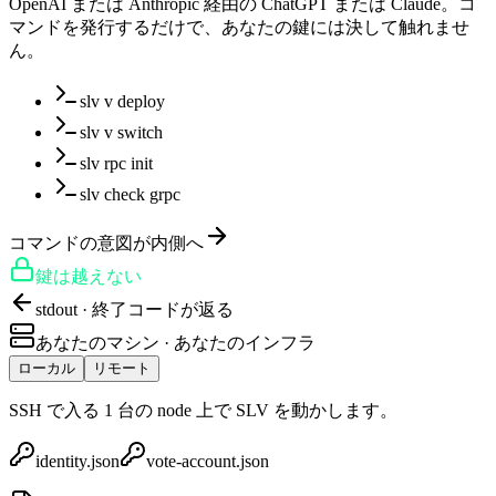
OpenAI または Anthropic 経由の ChatGPT または Claude。コ
マンドを発行するだけで、あなたの鍵には決して触れませ
ん。
slv v deploy
slv v switch
slv rpc init
slv check grpc
コマンドの意図が内側へ
鍵は越えない
stdout · 終了コードが返る
あなたのマシン · あなたのインフラ
ローカル
リモート
SSH で入る 1 台の node 上で SLV を動かします。
identity.json
vote-account.json