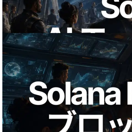
公開 — AI エージェントが必要な API
にその場で支払う時代の幕開け
この記事を読む
2026.05.24
Validators Solutions、Solana ブロックア
ナライザーを公開 — slot 単位のブロッ