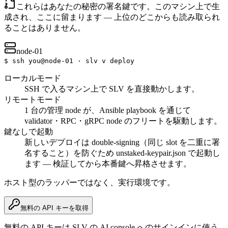
これらはあなたの秘密の署名鍵です。このマシン上で生
成され、ここに留まります — 上位のどこからも読み取られ
ることはありません。
node-01
$
ssh you@node-01 · slv v deploy
ローカルモード
SSH で入るマシン上で SLV を直接動かします。
リモートモード
1 台の管理 node が、Ansible playbook を通じて
validator・RPC・gRPC node のフリートを駆動します。
鍵なしで起動
新しいデプロイは double-signing（同じ slot を二重に署
名すること）を防ぐため unstaked-keypair.json で起動し
ます — 検証してから本番鍵へ昇格させます。
ホスト型のラッパーではなく、実行環境です。
無料の API キーを取得
無料の API キーは SLV の AI console へのサインインに使う