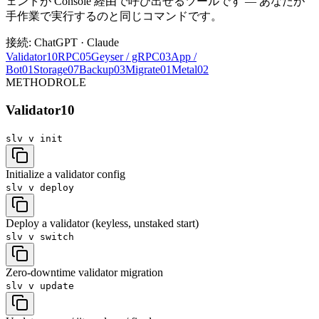
ェントが Console 経由で呼び出せるツールです — あなたが
手作業で実行するのと同じコマンドです。
接続: ChatGPT · Claude
Validator
10
RPC
05
Geyser / gRPC
03
App /
Bot
01
Storage
07
Backup
03
Migrate
01
Metal
02
METHOD
ROLE
Validator
10
slv v
init
Initialize a validator config
slv v
deploy
Deploy a validator (keyless, unstaked start)
slv v
switch
Zero-downtime validator migration
slv v
update