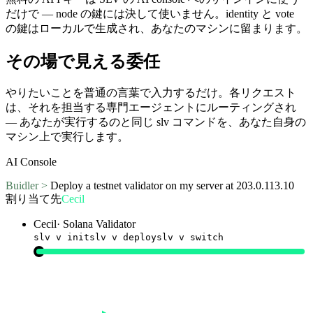
だけで — node の鍵には決して使いません。identity と vote
の鍵はローカルで生成され、あなたのマシンに留まります。
その場で見える委任
やりたいことを普通の言葉で入力するだけ。各リクエスト
は、それを担当する専門エージェントにルーティングされ
— あなたが実行するのと同じ slv コマンドを、あなた自身の
マシン上で実行します。
AI Console
Buidler >
Deploy a testnet validator on my server at 203.0.113.10
割り当て先
Cecil
Cecil
·
Solana Validator
slv v init
slv v deploy
slv v switch