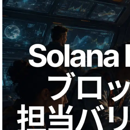
2026.05.24
Validators Solutions、Solana ブロックア
ナライザーを公開 — slot 単位のブロッ
ク生成時間と担当バリデータを視覚化
この記事を読む
さらに読み込む