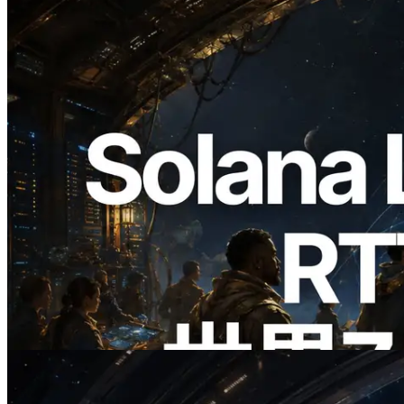
2026.08.05
ERPC、Solana Leader Slot APIを世界7
リージョンのping計測に拡張—
Validators Information APIも公開
この記事を読む