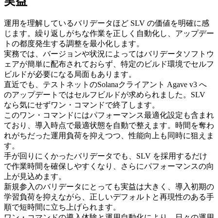
実益
運用を理解しているバリデータほど SLV の価値を明確に感
じます。繰り返しがちな作業を正しく自動化し、アップデー
トの都度発生する調整を最小化します。
実務では、バージョンや状況によってはバリデータソフトウ
ェアが簡単に配布されておらず、特定のビルド環境でセルフ
ビルドが必要になる局面もあります。
直近でも、テストネットのSolanaクライアント Agave v3 へ
のアップデートではセルフビルドが求められました。SLV
なら気にせずワン・コマンドで終了します。
このワン・コマンドにはパフォーマンス最適化設定も含まれ
ており、導入時点で最適状態を自動で整えます。時間を奪わ
れがちだった運用負荷を抑えつつ、性能向上も同時に狙えま
す。
手が回りにくかったバリデータでも、SLV を採用するだけ
で作業時間を確保しやすくなり、さらにパフォーマンスの向
上が見込めます。
新規参入のバリデータにとっても実益は大きく、導入初期の
学習負荷を抑えながら、正しいデフォルトと再現性のある手
順で短時間に立ち上げられます。
ワン・コマンドの導入体験と運用自動化により、日々の運用