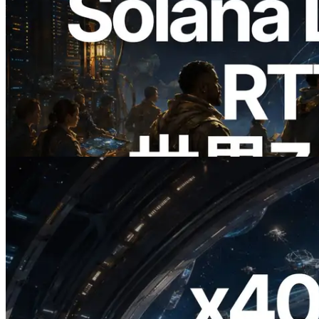
2026.08.05
ERPC、Solana Leader Slot APIを世界7
リージョンのping計測に拡張—
Validators Information APIも公開
この記事を読む