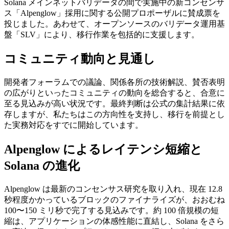
Solana メインネットバリデータの間で実施中の新コンセンサ
ス「Alpenglow」採用に関する公開プロポーザルに賛成票を
投じました。あわせて、オープンソースのバリデータ運用基
盤「SLV」により、移行作業を包括的に支援します。
コミュニティ動向と見通し
開発者フォーラムでの議論、関係各所の技術解説、賛否表明
の広がりといったコミュニティの動向を総合すると、合意に
至る見込みが高い状況です。最終判断は公式の集計結果に依
存しますが、私たちはこの方向性を支持し、移行を前提とし
た実務対応をすでに開始しています。
Alpenglow によるレイテンシ短縮と
Solana の進化
Alpenglow は最新のコンセンサス研究を取り入れ、現在 12.8
秒程度かかっているブロックのファイナライズが、おおむね
100〜150 ミリ秒で完了する見込みです。約 100 倍規模の短
縮は、アプリケーションの体感性能に直結し、Solana をさら