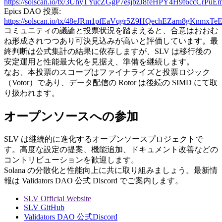
https://solscan.io/tx/3UhyTYucZGgP7esjbzJ8feHPY4H9f6ccC
Epics DAO 投票:
https://solscan.io/tx/48eJRm1pfEaVqgr5Z9HQechEZarn8gK
コミュニティの議論と投票状況を踏まえると、合意はおおむ
ね形成されつつあり可決見込みが高いと評価しています。最
終判断は公式集計の結果に依存しますが、SLV は移行後の
安定運用と性能最大化を見据え、準備を継続します。
なお、本投票のスコープはファイナライズと投票ロジック
（Votor）であり、データ配信の Rotor は後続の SIMD にて取
り扱われます。
オープンソースへの参加
SLV は継続的に進化するオープンソースプロジェクトで
す。高度な設定の提案、機能追加、ドキュメント改善などの
コントリビューションを歓迎します。
Solana の分散化と性能向上に共に取り組みましょう。最新情
報は Validators DAO 公式 Discord でご案内します。
SLV Official Website
SLV GitHub
Validators DAO 公式Discord