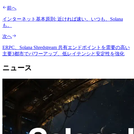
前へ
インターネット基本原則: 近ければ速い。いつも、Solana
も。
次へ
ERPC、Solana Shredstream 共有エンドポイントを需要の高い
主要3都市でパワーアップ、低レイテンシと安定性を強化
ニュース