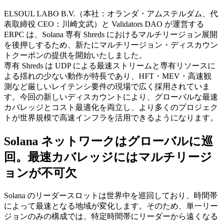
ELSOUL LABO B.V.（本社：オランダ・アムステルダム、代
表取締役 CEO：川崎文武）と Validators DAO が運営する
ERPC は、Solana 専有 Shreds におけるマルチリージョン展開
を後押しするため、新たにマルチリージョン・ディスカウン
トクーポンの提供を開始いたしました。
専有 Shreds は UDP による最速ストリームと専有リソースに
よる揺れの少ない動作が特長であり、HFT・MEV・高速観
測など厳しいレイテンシ要件の現場で広く採用されていま
す。今回の新しいディスカウントにより、グローバルな最速
カバレッジとコスト最適化を両立し、より多くのプロジェク
トが世界規模で高速インフラを活用できるようになります。
Solana ネットワークはグローバルに巡
回。最速カバレッジにはマルチリージ
ョンが不可欠
Solana のリーダースロットは世界中を巡回しており、時間帯
によって最速となる地域が変化します。そのため、単一リー
ジョンのみの構成では、特定時間帯にリーダーから遠くなる