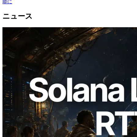
能に
ニュース
2026.08.05
ERPC、Solana Leader Slot APIを世界7
リージョンのping計測に拡張—
Validators Information APIも公開