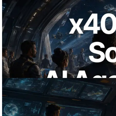
2026.07.04
ERPC x402 destekli Solana RPC'yi
yayınladı — AI agent'ların ihtiyaç
duydukları API'ler için anında ödeme
yaptığı dönem
Bu makaleyi oku