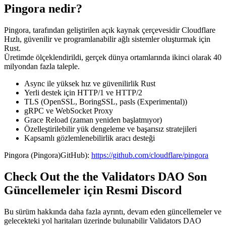
Pingora nedir?
Pingora, tarafından geliştirilen açık kaynak çerçevesidir Cloudflare
Hızlı, güvenilir ve programlanabilir ağlı sistemler oluşturmak için
Rust.
Üretimde ölçeklendirildi, gerçek dünya ortamlarında ikinci olarak 40
milyondan fazla taleple.
Async ile yüksek hız ve güvenilirlik Rust
Yerli destek için HTTP/1 ve HTTP/2
TLS (OpenSSL, BoringSSL, pasls (Experimental))
gRPC ve WebSocket Proxy
Grace Reload (zaman yeniden başlatmıyor)
Özelleştirilebilir yük dengeleme ve başarısız stratejileri
Kapsamlı gözlemlenebilirlik aracı desteği
Pingora (Pingora)GitHub):
https://github.com/cloudflare/pingora
Check Out the the Validators DAO Son
Güncellemeler için Resmi Discord
Bu sürüm hakkında daha fazla ayrıntı, devam eden güncellemeler ve
gelecekteki yol haritaları üzerinde bulunabilir Validators DAO