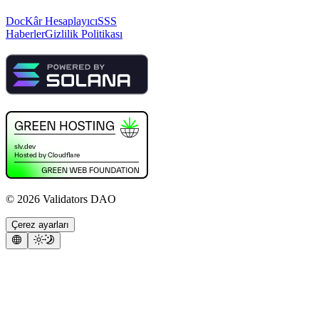
Doc
Kâr Hesaplayıcı
SSS
Haberler
Gizlilik Politikası
©
2026
Validators DAO
Çerez ayarları