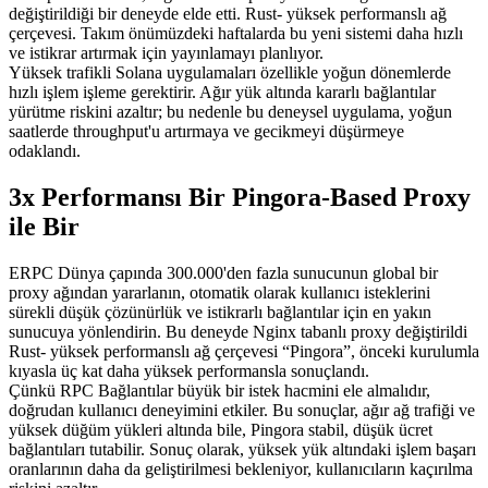
değiştirildiği bir deneyde elde etti. Rust- yüksek performanslı ağ
çerçevesi. Takım önümüzdeki haftalarda bu yeni sistemi daha hızlı
ve istikrar artırmak için yayınlamayı planlıyor.
Yüksek trafikli Solana uygulamaları özellikle yoğun dönemlerde
hızlı işlem işleme gerektirir. Ağır yük altında kararlı bağlantılar
yürütme riskini azaltır; bu nedenle bu deneysel uygulama, yoğun
saatlerde throughput'u artırmaya ve gecikmeyi düşürmeye
odaklandı.
3x Performansı Bir Pingora-Based Proxy
ile Bir
ERPC Dünya çapında 300.000'den fazla sunucunun global bir
proxy ağından yararlanın, otomatik olarak kullanıcı isteklerini
sürekli düşük çözünürlük ve istikrarlı bağlantılar için en yakın
sunucuya yönlendirin. Bu deneyde Nginx tabanlı proxy değiştirildi
Rust- yüksek performanslı ağ çerçevesi “Pingora”, önceki kurulumla
kıyasla üç kat daha yüksek performansla sonuçlandı.
Çünkü RPC Bağlantılar büyük bir istek hacmini ele almalıdır,
doğrudan kullanıcı deneyimini etkiler. Bu sonuçlar, ağır ağ trafiği ve
yüksek düğüm yükleri altında bile, Pingora stabil, düşük ücret
bağlantıları tutabilir. Sonuç olarak, yüksek yük altındaki işlem başarı
oranlarının daha da geliştirilmesi bekleniyor, kullanıcıların kaçırılma