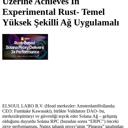
Üzerine Achieves In
Experimental Rust- Temel
Yüksek Şekilli Ağ Uygulamalı
ELSOUL LABO B.V. (Head merkezler: AmsterdamHollanda;
CEO: Fumitake Kawasaki), birlikte Validators DAO- bu,
merkezileştirmeyi ve güvenliği teşvik eder Solana Ağ – gelişmiş
olduğunu duyurdu Solana RPC (buradan sonra “ERPC") önceki
zirve performansını, Nginx tabanlı proxy'sinin “Pingora” tarafından