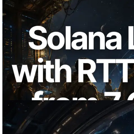
2026.08.05
ERPC, Solana Leader Slot API'yi 7
küresel bölgeden ping ölçümüyle
genişletti — Validators Information API
de yayında
Bu makaleyi oku