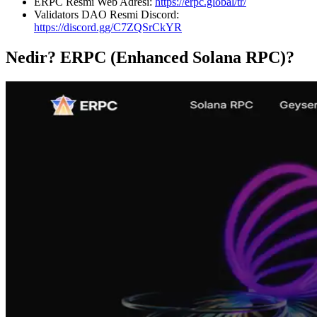
ERPC Resmi Web Adresi:
https://erpc.global/tr/
Validators DAO Resmi Discord:
https://discord.gg/C7ZQSrCkYR
Nedir? ERPC (Enhanced Solana RPC)?