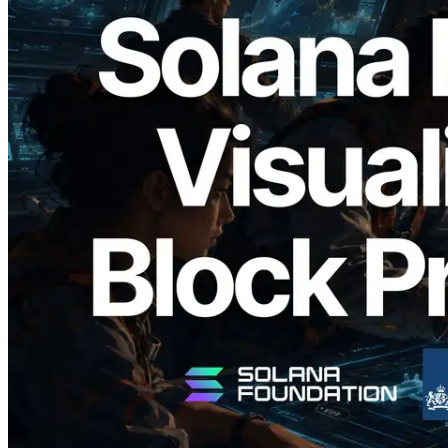
2026.05.24
Validators Solutions, Solana Block
Analyzer'ı Yayınladı — Slot Başına Blok
Üretim Süresi ve Görevli Doğrulayıcı
Görselleştirmesi
Bu makaleyi oku
Daha fazla yükle