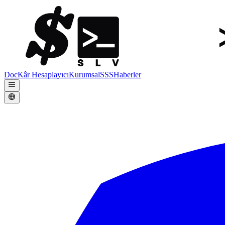
Doc
Kâr Hesaplayıcı
Kurumsal
SSS
Haberler