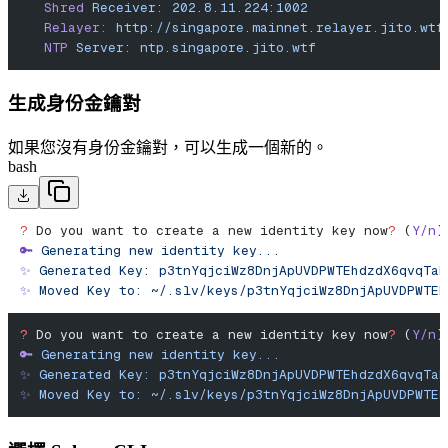
   Shred
 Receiver:
 202.8.11.224:1002
   Relayer:
 http://singapore.mainnet.relayer.jito.wtf
   NTP
 Server:
 ntp.singapore.jito.wtf
生成身份金鑰對
如果您沒有身份金鑰對，可以生成一個新的。
bash
?
 Do you want to create a new identity key now
?
 (
Y/n
)
🔑
 Generating
 new
 identity
 key...
✨
 Generated
 Key:
 p3tnYqjciWz8DnjApUVDPWTEhdzdX6qvqTaR
✨
 Moved
 Key
 to:
 ~/.slv/keys/p3tnYqjciWz8DnjApUVDPWTEh
?
 Do you want to create a new identity key now
?
 (
Y/n
)
🔑
 Generating
 new
 identity
 key...
✨
 Generated
 Key:
 p3tnYqjciWz8DnjApUVDPWTEhdzdX6qvqTaR
✨
 Moved
 Key
 to:
 ~/.slv/keys/p3tnYqjciWz8DnjApUVDPWTEh