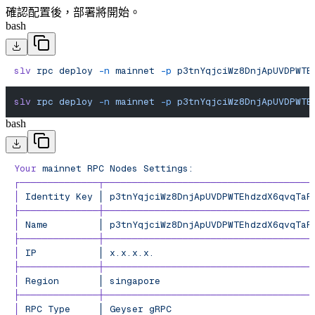
確認配置後，部署將開始。
bash
slv
 rpc
 deploy
 -n
 mainnet
 -p
 p3tnYqjciWz8DnjApUVDPWTE
slv
 rpc
 deploy
 -n
 mainnet
 -p
 p3tnYqjciWz8DnjApUVDPWTE
bash
Your
 mainnet
 RPC
 Nodes
 Settings:
┌──────────────┬─────────────────────────────────────
│
 Identity
 Key
 │
 p3tnYqjciWz8DnjApUVDPWTEhdzdX6qvqTaR
├──────────────┼─────────────────────────────────────
│
 Name
         │
 p3tnYqjciWz8DnjApUVDPWTEhdzdX6qvqTaR
├──────────────┼─────────────────────────────────────
│
 IP
           │
 x.x.x.x.
                            
├──────────────┼─────────────────────────────────────
│
 Region
       │
 singapore
                           
├──────────────┼─────────────────────────────────────
│
 RPC
 Type
     │
 Geyser
 gRPC
                         