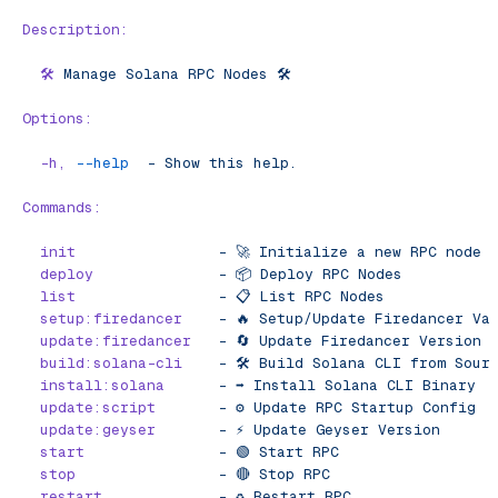
Description:
  🛠️
 Manage
 Solana
 RPC
 Nodes
 🛠️
Options:
  -h,
 --help
  -
 Show
 this
 help.
Commands:
  init
                -
 🚀
 Initialize
 a
 new
 RPC
 node
 
  deploy
              -
 📦
 Deploy
 RPC
 Nodes
  list
                -
 📋
 List
 RPC
 Nodes
  setup:firedancer
    -
 🔥
 Setup/Update
 Firedancer
 Va
  update:firedancer
   -
 🔄
 Update
 Firedancer
 Version
  build:solana-cli
    -
 🛠️
 Build
 Solana
 CLI
 from
 Sour
  install:solana
      -
 ➡️
 Install
 Solana
 CLI
 Binary
  update:script
       -
 ⚙️
 Update
 RPC
 Startup
 Config
  update:geyser
       -
 ⚡️
 Update
 Geyser
 Version
  start
               -
 🟢
 Start
 RPC
  stop
                -
 🔴
 Stop
 RPC
  restart
             -
 ♻️
 Restart
 RPC