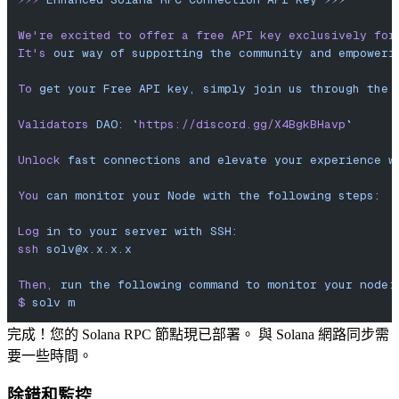
We
're excited to offer a free API key exclusively for
It'
s
 our
 way
 of
 supporting
 the
 community
 and
 empoweri
To
 get
 your
 Free
 API
 key,
 simply
 join
 us
 through
 the
 
Validators
 DAO:
 `
https://discord.gg/X4BgkBHavp
`
Unlock
 fast
 connections
 and
 elevate
 your
 experience
 w
You
 can
 monitor
 your
 Node
 with
 the
 following
 steps:
Log
 in
 to
 your
 server
 with
 SSH:
ssh
solv@x.x.x.x
Then,
 run
 the
 following
 command
 to
 monitor
 your
 node:
$
 solv
 m
完成！您的 Solana RPC 節點現已部署。 與 Solana 網路同步需
要一些時間。
除錯和監控