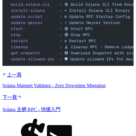
  build:solana-cli
    -
 🛠️
 Build
 Solana
 CLI
 from
 Sour
  install:solana
      -
 ➡️
 Install
 Solana
 CLI
 Binary
  update:script
       -
 ⚙️
 Update
 RPC
 Startup
 Config
  update:geyser
       -
 ⚡️
 Update
 Geyser
 Version
  start
               -
 🟢
 Start
 RPC
  stop
                -
 🔴
 Stop
 RPC
  restart
             -
 ♻️
 Restart
 RPC
  cleanup
             -
 🧹
 Cleanup
 RPC
 -
 Remove
 Ledge
  get:snapshot
        -
 💾
 Download
 Snapshot
 with
 ari
  update:allowed-ips
  -
 🛡️
 Update
 allowed
 IPs
 for
 main
上一頁
Solana Mainnet Validator - Zero Downtime Migration
下一頁
Solana 主網 RPC - 快速入門