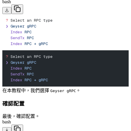
bash
?
 Select an RPC type
❯
 Geyser
 gRPC
  Index
 RPC
  SendTx
 RPC
  Index
 RPC
 +
 gRPC
?
 Select an RPC type
❯
 Geyser
 gRPC
  Index
 RPC
  SendTx
 RPC
  Index
 RPC
 +
 gRPC
在本教程中，我們選擇
。
Geyser gRPC
確認配置
最後，確認配置。
bash