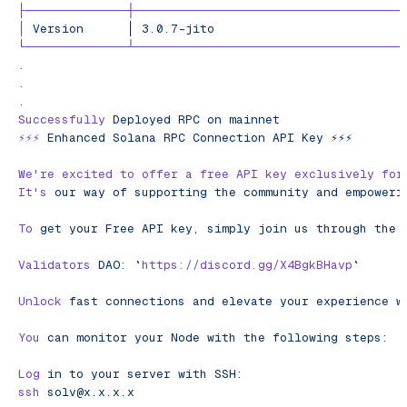
├──────────────┼─────────────────────────────────────
│
 Version
      │
 3.0.7-jito
                          
└──────────────┴─────────────────────────────────────
.
.
.
Successfully
 Deployed
 RPC
 on
 mainnet
⚡️⚡️⚡️
 Enhanced
 Solana
 RPC
 Connection
 API
 Key
 ⚡️⚡️⚡️
We
're excited to offer a free API key exclusively for
It'
s
 our
 way
 of
 supporting
 the
 community
 and
 empoweri
To
 get
 your
 Free
 API
 key,
 simply
 join
 us
 through
 the
 
Validators
 DAO:
 `
https://discord.gg/X4BgkBHavp
`
Unlock
 fast
 connections
 and
 elevate
 your
 experience
 w
You
 can
 monitor
 your
 Node
 with
 the
 following
 steps:
Log
 in
 to
 your
 server
 with
 SSH:
ssh
solv@x.x.x.x