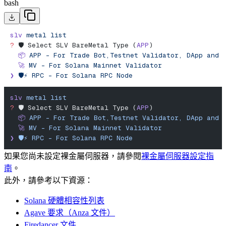
bash
slv
 metal
 list
?
 🛡️ Select SLV BareMetal Type (
APP
)
  📦
 APP
 -
 For
 Trade
 Bot,Testnet
 Validator,
 DApp
 and
 
  🚀
 MV
 -
 For
 Solana
 Mainnet
 Validator
❯
 🛡️⚡️
 RPC
 -
 For
 Solana
 RPC
 Node
slv
 metal
 list
?
 🛡️ Select SLV BareMetal Type (
APP
)
  📦
 APP
 -
 For
 Trade
 Bot,Testnet
 Validator,
 DApp
 and
 
  🚀
 MV
 -
 For
 Solana
 Mainnet
 Validator
❯
 🛡️⚡️
 RPC
 -
 For
 Solana
 RPC
 Node
如果您尚未設定裸金屬伺服器，請參閱
裸金屬伺服器設定指
南
。
此外，請參考以下資源：
Solana 硬體相容性列表
Agave 要求（Anza 文件）
Firedancer 文件