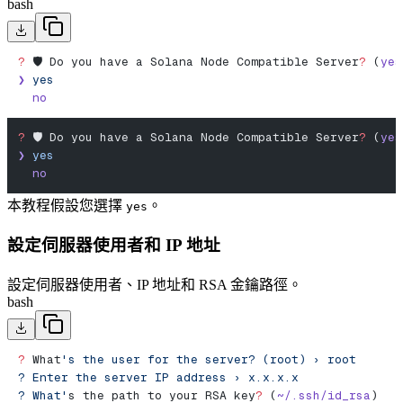
bash
?
 🛡️ Do you have a Solana Node Compatible Server
?
 (
yes
❯
 yes
  no
?
 🛡️ Do you have a Solana Node Compatible Server
?
 (
yes
❯
 yes
  no
本教程假設您選擇
。
yes
設定伺服器使用者和 IP 地址
設定伺服器使用者、IP 地址和 RSA 金鑰路徑。
bash
?
 What
's the user for the server? (root) › root
? Enter the server IP address › x.x.x.x
? What'
s the path to your RSA key
?
 (
~/.ssh/id_rsa
)