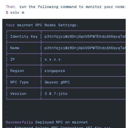
Then,
 run
 the
 following
 command
 to
 monitor
 your
 node:
$
 solv
 m
Your
 mainnet
 RPC
 Nodes
 Settings:
┌──────────────┬─────────────────────────────────────
│
 Identity
 Key
 │
 p3tnYqjciWz8DnjApUVDPWTEhdzdX6qvqTaR
├──────────────┼─────────────────────────────────────
│
 Name
         │
 p3tnYqjciWz8DnjApUVDPWTEhdzdX6qvqTaR
├──────────────┼─────────────────────────────────────
│
 IP
           │
 x.x.x.x.
                            
├──────────────┼─────────────────────────────────────
│
 Region
       │
 singapore
                           
├──────────────┼─────────────────────────────────────
│
 RPC
 Type
     │
 Geyser
 gRPC
                         
├──────────────┼─────────────────────────────────────
│
 Version
      │
 3.0.7-jito
                          
└──────────────┴─────────────────────────────────────
.
.
.
Successfully
 Deployed
 RPC
 on
 mainnet
⚡️⚡️⚡️
 Enhanced
 Solana
 RPC
 Connection
 API
 Key
 ⚡️⚡️⚡️