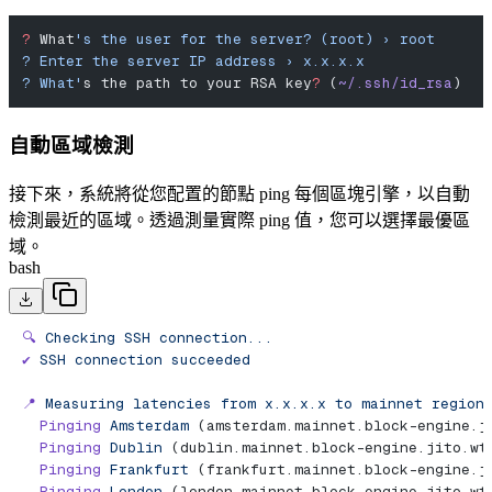
?
 What
's the user for the server? (root) › root
? Enter the server IP address › x.x.x.x
? What'
s the path to your RSA key
?
 (
~/.ssh/id_rsa
)
自動區域檢測
接下來，系統將從您配置的節點 ping 每個區塊引擎，以自動
檢測最近的區域。透過測量實際 ping 值，您可以選擇最優區
域。
bash
🔍
 Checking
 SSH
 connection...
✔︎
 SSH
 connection
 succeeded
📍
 Measuring
 latencies
 from
 x.x.x.x
 to
 mainnet
 region
  Pinging
 Amsterdam
 (amsterdam.mainnet.block-engine.j
  Pinging
 Dublin
 (dublin.mainnet.block-engine.jito.wt
  Pinging
 Frankfurt
 (frankfurt.mainnet.block-engine.j
  Pinging
 London
 (london.mainnet.block-engine.jito.wt