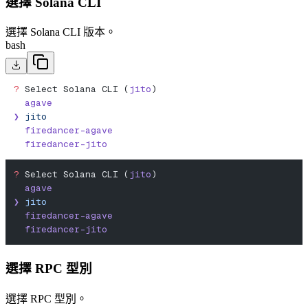
選擇 Solana CLI
選擇 Solana CLI 版本。
bash
?
 Select Solana CLI (
jito
)
  agave
❯
 jito
  firedancer-agave
  firedancer-jito
?
 Select Solana CLI (
jito
)
  agave
❯
 jito
  firedancer-agave
  firedancer-jito
選擇 RPC 型別
選擇 RPC 型別。