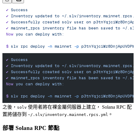
✔︎
 Success
✔
 Inventory
 updated
 to
 ~/.slv/inventory.mainnet.rpcs.
✔
 Successfully
 created
 solv
 user
 on
 p3tnYqjciWz8DnjAp
✔︎
 mainnet_rpcs
 inventory
 file
 has
 been
 saved
 to
 ~/.sl
Now
 you
 can
 deploy
 with:
$
 slv
 rpc
 deploy
 -n
 mainnet
 -p
 p3tnYqjciWz8DnjApUVDPW
✔︎
 Success
✔
 Inventory
 updated
 to
 ~/.slv/inventory.mainnet.rpcs.
✔
 Successfully
 created
 solv
 user
 on
 p3tnYqjciWz8DnjAp
✔︎
 mainnet_rpcs
 inventory
 file
 has
 been
 saved
 to
 ~/.sl
Now
 you
 can
 deploy
 with:
$
 slv
 rpc
 deploy
 -n
 mainnet
 -p
 p3tnYqjciWz8DnjApUVDPW
之後，
使用者將在裸金屬伺服器上建立， Solana RPC 配
solv
置將儲存到
。
~/.slv/inventory.mainnet.rpcs.yml
部署 Solana RPC 節點