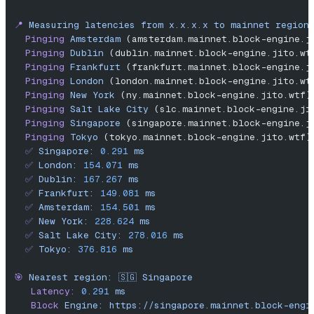
📍
 Measuring
 latencies
 from
 x.x.x.x
 to
 mainnet
 region
  Pinging
 Amsterdam
 (amsterdam.mainnet.block-engine.j
  Pinging
 Dublin
 (dublin.mainnet.block-engine.jito.wt
  Pinging
 Frankfurt
 (frankfurt.mainnet.block-engine.j
  Pinging
 London
 (london.mainnet.block-engine.jito.wt
  Pinging
 New
 York
 (ny.mainnet.block-engine.jito.wtf)
  Pinging
 Salt
 Lake
 City
 (slc.mainnet.block-engine.ji
  Pinging
 Singapore
 (singapore.mainnet.block-engine.j
  Pinging
 Tokyo
 (tokyo.mainnet.block-engine.jito.wtf)
  ✅
 Singapore:
 0.291
 ms
  ✅
 London:
 154.071
 ms
  ✅
 Dublin:
 167.267
 ms
  ✅
 Frankfurt:
 149.081
 ms
  ✅
 Amsterdam:
 154.501
 ms
  ✅
 New
 York:
 228.624
 ms
  ✅
 Salt
 Lake
 City:
 278.016
 ms
  ✅
 Tokyo:
 376.816
 ms
🎯
 Nearest
 region:
 🇸🇬
 Singapore
   Latency:
 0.291
 ms
   Block
 Engine:
 https://singapore.mainnet.block-engi