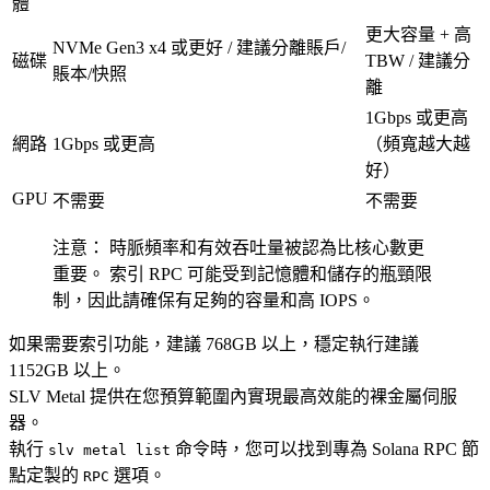
體
更大容量 + 高
NVMe Gen3 x4 或更好 / 建議分離賬戶/
磁碟
TBW / 建議分
賬本/快照
離
1Gbps 或更高
網路
1Gbps 或更高
（頻寬越大越
好）
GPU
不需要
不需要
注意： 時脈頻率和有效吞吐量被認為比核心數更
重要。 索引 RPC 可能受到記憶體和儲存的瓶頸限
制，因此請確保有足夠的容量和高 IOPS。
如果需要索引功能，建議 768GB 以上，穩定執行建議
1152GB 以上。
SLV Metal 提供在您預算範圍內實現最高效能的裸金屬伺服
器。
執行
命令時，您可以找到專為 Solana RPC 節
slv metal list
點定製的
選項。
RPC