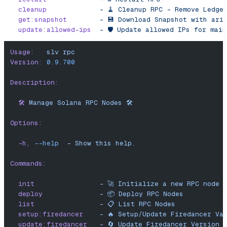
  cleanup
             -
 🧹
 Cleanup
 RPC
 -
 Remove
 Ledge
  get:snapshot
        -
 💾
 Download
 Snapshot
 with
 ari
  update:allowed-ips
  -
 🛡️
 Update
 allowed
 IPs
 for
 main
Usage:
   slv
 rpc
Version:
 0.9.700
Description:
  🛠️
 Manage
 Solana
 RPC
 Nodes
 🛠️
Options:
  -h,
 --help
  -
 Show
 this
 help.
Commands:
  init
                -
 🚀
 Initialize
 a
 new
 RPC
 node
 
  deploy
              -
 📦
 Deploy
 RPC
 Nodes
  list
                -
 📋
 List
 RPC
 Nodes
  setup:firedancer
    -
 🔥
 Setup/Update
 Firedancer
 Va
  update:firedancer
   -
 🔄
 Update
 Firedancer
 Version