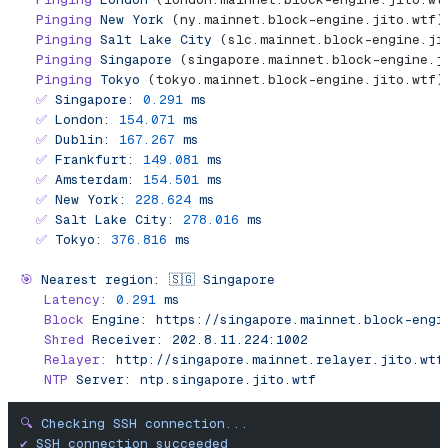
  Pinging
 New
 York
 (ny.mainnet.block-engine.jito.wtf)
  Pinging
 Salt
 Lake
 City
 (slc.mainnet.block-engine.ji
  Pinging
 Singapore
 (singapore.mainnet.block-engine.j
  Pinging
 Tokyo
 (tokyo.mainnet.block-engine.jito.wtf)
  ✅
 Singapore:
 0.291
 ms
  ✅
 London:
 154.071
 ms
  ✅
 Dublin:
 167.267
 ms
  ✅
 Frankfurt:
 149.081
 ms
  ✅
 Amsterdam:
 154.501
 ms
  ✅
 New
 York:
 228.624
 ms
  ✅
 Salt
 Lake
 City:
 278.016
 ms
  ✅
 Tokyo:
 376.816
 ms
🎯
 Nearest
 region:
 🇸🇬
 Singapore
   Latency:
 0.291
 ms
   Block
 Engine:
 https://singapore.mainnet.block-engi
   Shred
 Receiver:
 202.8.11.224:1002
   Relayer:
 http://singapore.mainnet.relayer.jito.wtf
   NTP
 Server:
 ntp.singapore.jito.wtf
🔍
 Checking
 SSH
 connection...
✔︎
 SSH
 connection
 succeeded