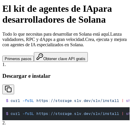
El kit de agentes de IA
para
desarrolladores de Solana
Todo lo que necesitas para desarrollar en Solana está aquí.
Lanza
validadores, RPC y dApps a gran velocidad.
Crea, ejecuta y mejora
con agentes de IA especializados en Solana.
Primeros pasos
Obtener clave API gratis
1.
Descargar e instalar
$
 curl
 -fsSL
 https://storage.slv.dev/slv/install
 |
 sh
$
 curl
 -fsSL
 https://storage.slv.dev/slv/install
 |
 sh
2.