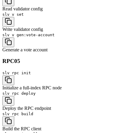
Read validator config
slv v
set
Write validator config
slv v
gen:vote-account
Generate a vote account
RPC
05
slv rpc
init
Initialize a full-index RPC node
slv rpc
deploy
Deploy the RPC endpoint
slv rpc
build
Build the RPC client