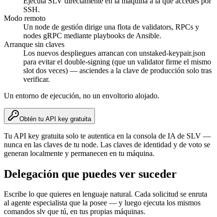
Ejecuta SLV directamente en la máquina a la que accedes por
SSH.
Modo remoto
Un node de gestión dirige una flota de validators, RPCs y
nodes gRPC mediante playbooks de Ansible.
Arranque sin claves
Los nuevos despliegues arrancan con unstaked-keypair.json
para evitar el double-signing (que un validator firme el mismo
slot dos veces) — asciendes a la clave de producción solo tras
verificar.
Un entorno de ejecución, no un envoltorio alojado.
Obtén tu API key gratuita
Tu API key gratuita solo te autentica en la consola de IA de SLV —
nunca en las claves de tu node. Las claves de identidad y de voto se
generan localmente y permanecen en tu máquina.
Delegación que puedes ver suceder
Escribe lo que quieres en lenguaje natural. Cada solicitud se enruta
al agente especialista que la posee — y luego ejecuta los mismos
comandos slv que tú, en tus propias máquinas.