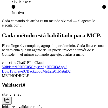
slv b init
Inactivo
Cada comando de arriba es un método slv real — el agente lo
ejecuta por ti.
Cada método está habilitado para MCP.
El catálogo slv completo, agrupado por dominio. Cada línea es una
herramienta que un agente de IA puede invocar a través de la
Console — el mismo comando que ejecutarías a mano.
conectar: ChatGPT · Claude
Validator
10
RPC
05
Geyser / gRPC
03
App /
Bot
01
Storage
07
Backup
03
Migrate
01
Metal
02
METHOD
ROLE
Validator
10
slv v
init
Initialize a validator config