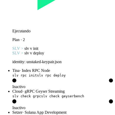
Ejecutando
Plan · 2
SLV >
slv v init
SLV >
slv v deploy
identity: unstaked-keypair.json
Tina
·
Index RPC Node
slv rpc init
slv rpc deploy
Inactivo
Cloud
·
gRPC Geyser Streaming
slv check grpc
slv check geyserbench
Inactivo
Setzer
·
Solana App Development