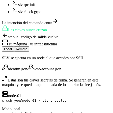
slv rpc init
slv check grpc
La intención del comando entra
Las claves nunca cruzan
stdout · código de salida vuelve
Tu máquina · tu infraestructura
Local
Remoto
SLV se ejecuta en un node al que accedes por SSH.
identity.json
vote-account.json
Estas son tus claves secretas de firma. Se generan en esta
máquina y se quedan aquí — nada de lo anterior las lee jamás.
node-01
$
ssh you@node-01 · slv v deploy
Modo local