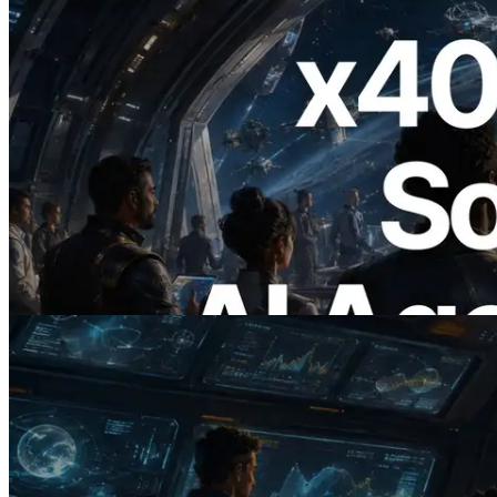
2026.07.04
ERPC lanza Solana RPC compatible con
x402 — La era en la que los agentes de IA
pagan bajo demanda por las API que
necesitan
Leer este artículo