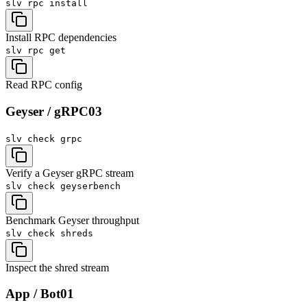
slv rpc
install
Install RPC dependencies
slv rpc
get
Read RPC config
Geyser / gRPC
03
slv check
grpc
Verify a Geyser gRPC stream
slv check
geyserbench
Benchmark Geyser throughput
slv check
shreds
Inspect the shred stream
App / Bot
01