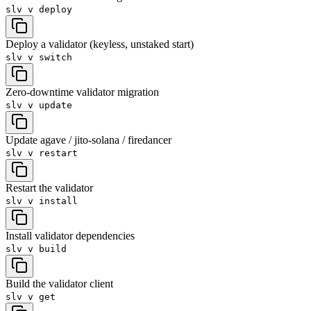
slv v
deploy
Deploy a validator (keyless, unstaked start)
slv v
switch
Zero-downtime validator migration
slv v
update
Update agave / jito-solana / firedancer
slv v
restart
Restart the validator
slv v
install
Install validator dependencies
slv v
build
Build the validator client
slv v
get