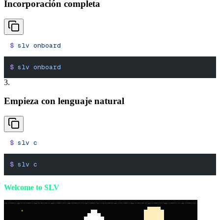
Incorporación completa
$
 slv
 onboard
$
 slv
 onboard
3.
Empieza con lenguaje natural
$
 slv
 c
$
 slv
 c
Welcome to SLV
*