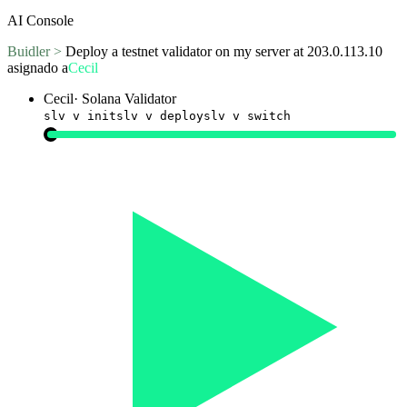
AI Console
Buidler >
Deploy a testnet validator on my server at 203.0.113.10
asignado a
Cecil
Cecil
·
Solana Validator
slv v init
slv v deploy
slv v switch