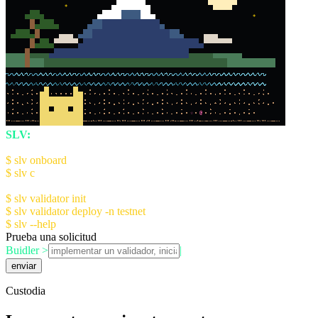
*
*
☆
@
SLV:
The AI Agent Kit for Solana Devs
Quick Start:
$ slv onboard
- Setup AI Console (recommended)
$ slv c
- Launch AI Console
Manual Setup:
$ slv validator init
- Initialize validator config
$ slv validator deploy -n testnet
$ slv --help
for more information
Prueba una solicitud
Buidler >
|
enviar
Custodia