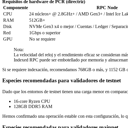
Requisitos de hardware de PCR (directriz)
Componente
RPC Node
CPU
24 núcleos+ @ 2.8GHz+ / AMD Gen3+ / Intel Ice La
RAM
512GB+
Disk
NVMe Gen3 x4 o mejor / Cuentas / Ledger / Separaci
Red
1Gbps o superior
GPU
No se requiere
Nota:
La velocidad del reloj y el rendimiento eficaz se consideran má
Indexed RPC puede ser embotellado por memoria y almacenamien
Si se requiere indexación, recomendamos 768GB o más, y 1152 GB o 
Especies recomendadas para validadores de testnet
Dado que los entornos de testnet tienen una carga menor en compara
16-core Ryzen CPU
128GB DDR5 RAM
Hemos confirmado una operación estable con esta configuración, lo qu
Especies recomendadas para validadores mainnet