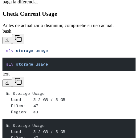
paga la diferencia.
Check Current Usage
Antes de actualizar o disminuir, compruebe su uso actual:
bash
slv
 storage
 usage
slv
 storage
 usage
text
📊 Storage Usage
  Used:    3.2 GB / 5 GB
  Files:   47
  Region:  eu
📊 Storage Usage
  Used:    3.2 GB / 5 GB
  Files:   47