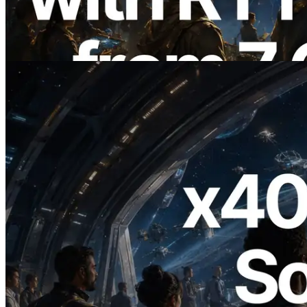
regiones globales — También se lanza la
Validators Information API
Leer este artículo
2026.07.04
ERPC lanza Solana RPC compatible con
x402 — La era en la que los agentes de IA
pagan bajo demanda por las API que