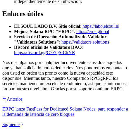
independientemente de su ubicación.
Enlaces útiles
ELSOUL LABO B.V. Sitio oficial
:
https://labo.elsoul.nl
Mejora Solana RPC "ERPC"
:
https://erpc.global
Servicio de Operación Automatizado Validator
"Validators Solutions"
:
https://validators.solutions
Discord oficial de Validators DAO
:
https://discord.gg/C7ZQSrCkYR
Nos disculpamos por cualquier inconveniente causado a aquellos
que ya han solicitado nodos dedicados. Nos pondremos en contacto
con usted en orden tan pronto como la nueva capacidad esté
disponible. Mientras tanto, nuestro Compartido RPC/gRPC los
servicios mantienen un excelente rendimiento, así que le animamos a
probar nuestro nivel libre. Gracias por su soporte continuo ERPC.
Anterior
ERPC lanza FastPass for Dedicated Solana Nodes, para responder a
la demanda de latencia de cero bloques
Siguiente