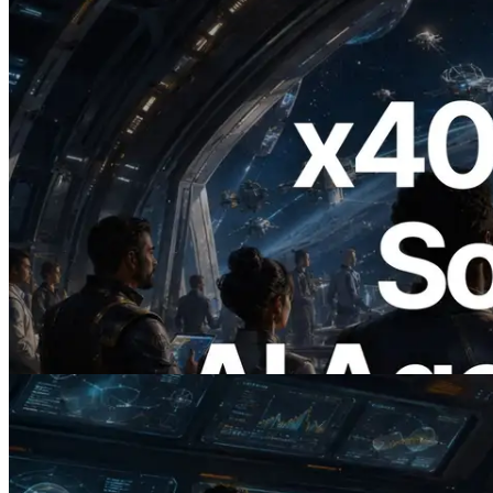
2026.07.04
ERPC lanza Solana RPC compatible con
x402 — La era en la que los agentes de IA
pagan bajo demanda por las API que
necesitan
Leer este artículo