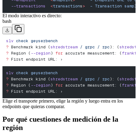
  --transactions
  <
transaction
s
>
  -
 Transaction
 sampl
El modo interactivo es directo:
bash
slv
 check
 geyserbench
?
 Benchmark kind (
shredstream
 /
 grpc
 /
 rpc
): (
shredst
?
 Region (
--region
) 
for
 accurate measurement: (
frankf
?
 First endpoint URL: ›
slv
 check
 geyserbench
?
 Benchmark kind (
shredstream
 /
 grpc
 /
 rpc
): (
shredst
?
 Region (
--region
) 
for
 accurate measurement: (
frankf
?
 First endpoint URL: ›
Elige el transporte primero, elige la región y luego entra en los
endpoints que quieras comparar.
Por qué cuestiones de medición de la
región