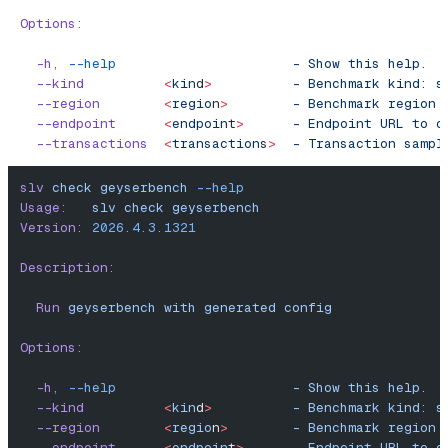
Options:
  -h,
 --help
                      -
 Show
 this
 help.
  --kind
          <
kin
d
>
          -
 Benchmark
 kind:
 s
  --region
        <
regio
n
>
        -
 Benchmark
 region
 
  --endpoint
      <
endpoin
t
>
      -
 Endpoint
 URL
 to
 c
  --transactions
  <
transaction
s
>
  -
 Transaction
 sampl
slv
 check
 geyserbench
 --help
Usage:
   slv
 check
 geyserbench
Version:
 2026.4.3.1321
Description:
  Run
 geyserbench
 with
 generated
 config
Options:
  -h,
 --help
                      -
 Show
 this
 help.
  --kind
          <
kin
d
>
          -
 Benchmark
 kind:
 s
  --region
        <
regio
n
>
        -
 Benchmark
 region
 
  --endpoint
      <
endpoin
t
>
      -
 Endpoint
 URL
 to
 c