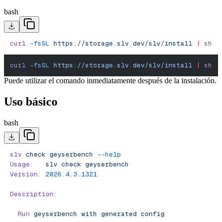
bash
curl
 -fsSL
 https://storage.slv.dev/slv/install
 |
 sh
curl
 -fsSL
 https://storage.slv.dev/slv/install
 |
 sh
Puede utilizar el comando inmediatamente después de la instalación.
Uso básico
bash
slv
 check
 geyserbench
 --help
Usage:
   slv
 check
 geyserbench
Version:
 2026.4.3.1321
Description:
  Run
 geyserbench
 with
 generated
 config